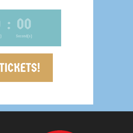
0
:
00
)
Second(s)
TICKETS!