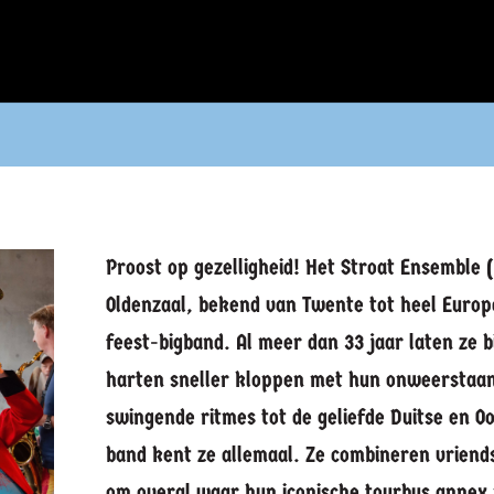
Proost op gezelligheid! Het Stroat Ensemble (
Oldenzaal, bekend van Twente tot heel Europ
feest-bigband. Al meer dan 33 jaar laten ze 
harten sneller kloppen met hun onweerstaan
swingende ritmes tot de geliefde Duitse en O
band kent ze allemaal. Ze combineren vrien
om overal waar hun iconische tourbus annex