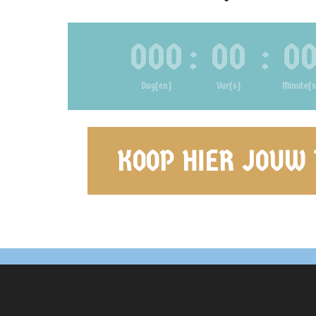
000
:
00
:
0
Dag(en)
Uur(s)
Minute(s
KOOP HIER JOUW 