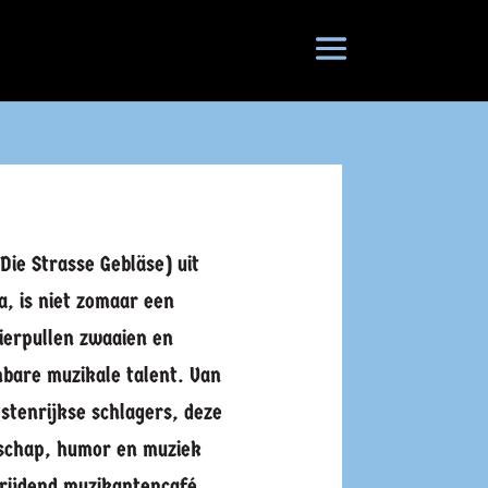
Die Strasse Gebläse) uit
a, is niet zomaar een
bierpullen zwaaien en
bare muzikale talent. Van
ostenrijkse schlagers, deze
dschap, humor en muziek
 rijdend muzikantencafé